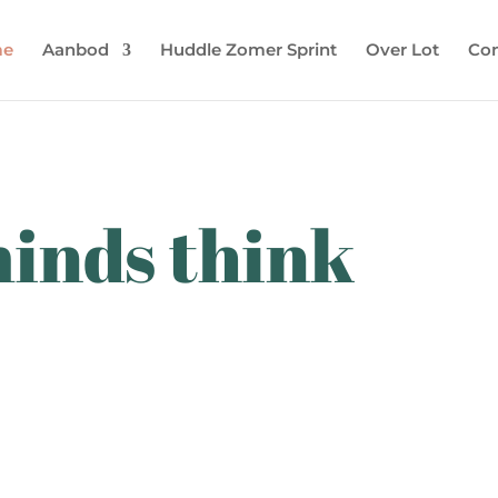
e
Aanbod
Huddle Zomer Sprint
Over Lot
Con
minds think