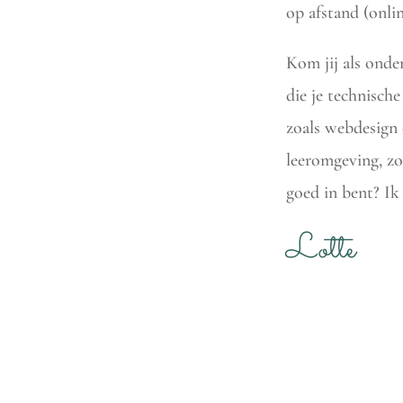
op afstand (onlin
Kom jij als ond
die je technisc
zoals webdesign 
leeromgeving, zo
goed in bent? Ik
Lotte